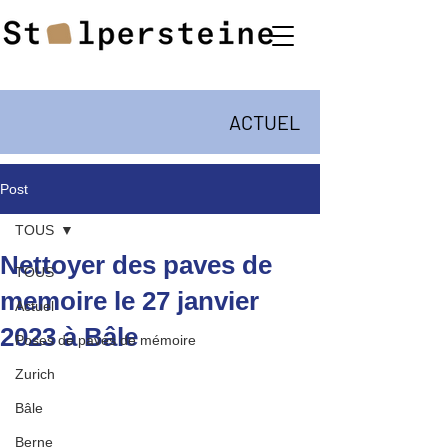
ACTUEL
Post
TOUS
Nettoyer des paves de
TOUS
memoire le 27 janvier
Actuel
2023 à Bâle
Poses de pavés de mémoire
Zurich
Bâle
Berne