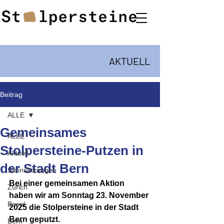
AKTUELL
Beitrag
ALLE
Gemeinsames
ALLE
Stolpersteine-Putzen in
Aktuell
der Stadt Bern
Steinsetzungen
Bei einer gemeinsamen Aktion 
Zürich
haben wir am Sonntag 23. November 
Basel
2025 die Stolpersteine in der Stadt 
Bern geputzt.
Bern