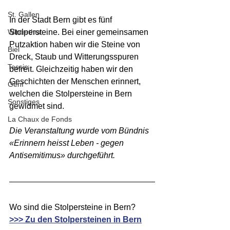
St. Gallen
In der Stadt 
Bern gibt es fünf 
Winterthur
Stolpersteine. Bei einer gemeinsamen 
Putzaktion haben wir die Steine von 
Biel
Dreck, Staub und Witterungsspuren 
Tessin
befreit. Gleichzeitig haben wir den 
Geschichten der Menschen erinnert, 
Genf
welchen die Stolpersteine in Bern 
Sonstiges
gewidmet sind.
La Chaux de Fonds
Die Veranstaltung wurde vom Bündnis 
«Erinnern heisst Leben - gegen 
Antisemitimus» durchgeführt.
Wo sind die Stolpersteine in Bern?
>>> 
Zu den Stolpersteinen in Bern