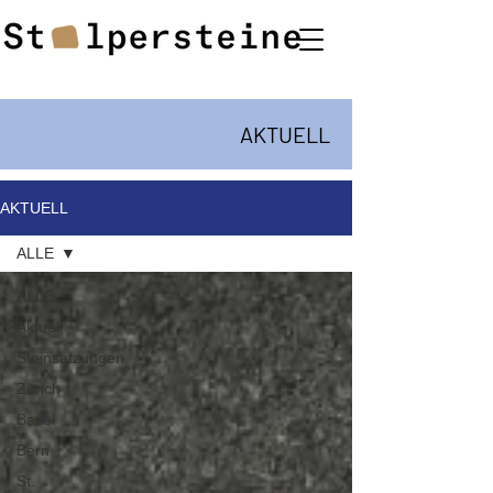
AKTUELL
AKTUELL
ALLE
ALLE
Aktuell
Steinsetzungen
Zürich
Basel
Bern
St.