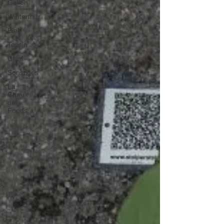
Gallen
Winterthur
Biel
Tessin
Genf
Sonstiges
La
Chaux
de
Fonds