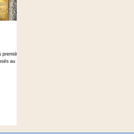
s premièrs
osés au