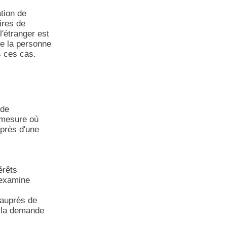
ation de
ires de
l'étranger est
de la personne
s ces cas.
 de
a mesure où
uprès d'une
érêts
 examine
 auprès de
t la demande