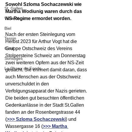
Sowohl Szloma Sochaczewski wie 
St. Gallen
Martha Wodiunig waren durch das 
Winterthur
NS-Regime ermordet worden.
Biel
Nach der ersten Steinlegung vom 
Tessin
Herbst 2023 für Arthur Vogt hat die 
Genf
Gruppe Ostschweiz des Vereins 
Stolpersteine Schweiz am Donnerstag 
Sonstiges
zwei weiteren Opfern aus der NS-Zeit 
La Chaux de Fonds
gedacht. Sie erinnert damit daran, dass 
auch Menschen aus der Ostschweiz 
unverschuldet in den 
Verfolgungsapparat der Nazis gerieten. 
Die beiden gut besuchten öffentlichen 
Gedenkanlässe in der Stadt St.Gallen 
fanden an der Rosenbergstrasse 44 
(
>>> Szloma Sochaczewski
) und 
Wassergasse 16 (
>>> Martha 