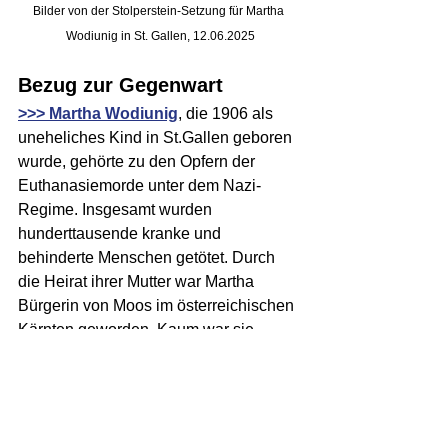
Bilder von der Stolperstein-Setzung für Martha 
Wodiunig in St. Gallen, 12.06.2025
Bezug zur Gegenwart
>>> Martha Wodiunig
, die 1906 als 
uneheliches Kind in St.Gallen geboren 
wurde, gehörte zu den Opfern der 
Euthanasiemorde unter dem Nazi-
Regime. Insgesamt wurden 
hunderttausende kranke und 
behinderte Menschen getötet. Durch 
die Heirat ihrer Mutter war Martha 
Bürgerin von Moos im österreichischen 
Kärnten geworden. Kaum war sie 
erwachsen, wurde sie «aus 
armenpolizeilichen Gründen» aus der 
Schweiz ausgewiesen. Mehrfach 
landete sie in der Heil- und 