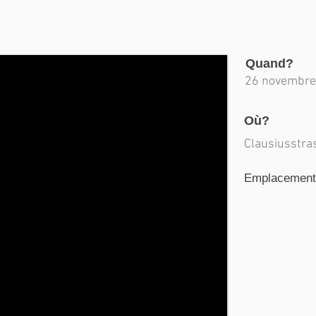
Quand?
26 novembre
Où?
Clausiusstra
Emplacement d