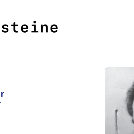
<<<
>>>
r
r