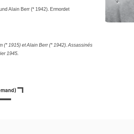
und Alain Berr (* 1942). Ermordet
 (* 1915) et Alain Berr (* 1942). Assassinés
ier 1945.
lemand)