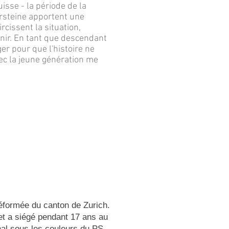
isse - la période de la
rsteine apportent une
rcissent la situation,
enir. En tant que descendant
er pour que l'histoire ne
vec la jeune génération me
réformée du canton de Zurich.
et a siégé pendant 17 ans au
nal sous les couleurs du PS.