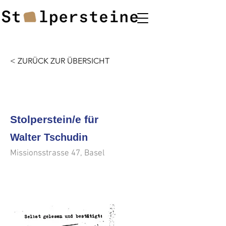
< ZURÜCK ZUR ÜBERSICHT
<<<
>>>
Stolperstein/e für
Walter Tschudin
Missionsstrasse 47, Basel