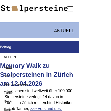
AKTUELL
Beitrag
ALLE
Memory Walk zu
ALLE
Stolpersteinen in Zürich
Aktuell
am 12.04.2026
Steinsetzungen
Inzwischen sind weltweit über 100 000 
Zürich
Stolpersteine verlegt, 14 davon in 
Basel
Zürich. In Zürich recherchiert Historiker 
Jakob Tanner, 
>>> Vorstand des 
Bern