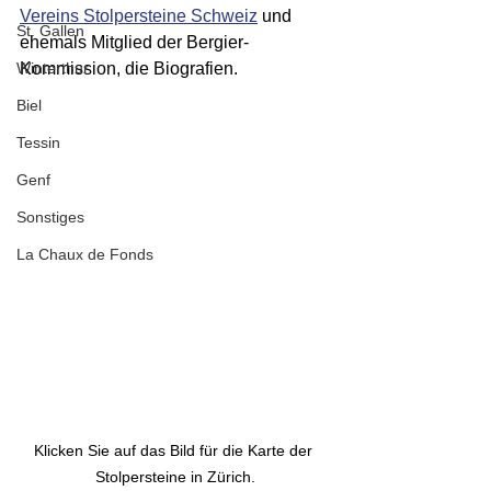
Vereins Stolpersteine Schweiz
 und 
St. Gallen
ehemals Mitglied der Bergier-
Winterthur
Kommission, die Biografien. 
Biel
Tessin
Genf
Sonstiges
La Chaux de Fonds
Klicken Sie auf das Bild für die Karte der 
Stolpersteine in Zürich.