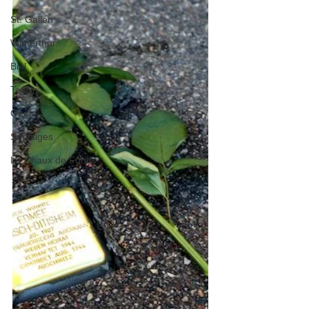
St. Gallen
Winterthur
Biel
Tessin
Genf
Sonstiges
La Chaux de Fonds