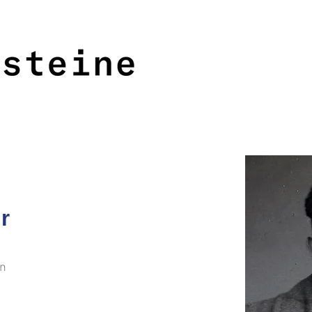
<<<
>>>
r
en