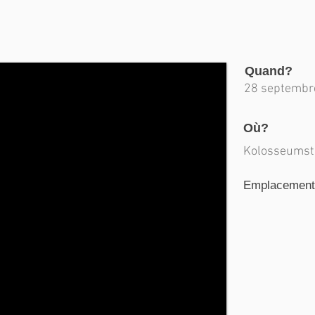
Quand?
28 septembr
Où?
Kolosseumstr
Emplacement d