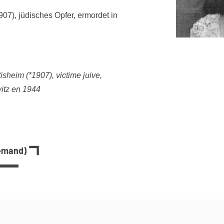
07), jüdisches Opfer, ermordet in
sheim (*1907), victime juive,
itz en 1944
lemand)