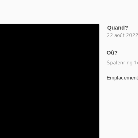
Quand?
22 août 202
Où?
Spalenring 1
Emplacement d