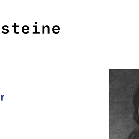
<<<
>>>
r