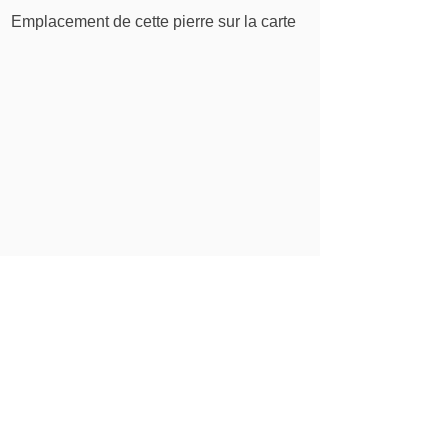
Emplacement de cette pierre sur la carte
Tous les sites Stolpersteine Suisse
Pour en savoir plus sur l'érection de la pierre,
consultez le rapport consacré à cette
commémoration.
Des poses de pierres ont lieu avec le soutien