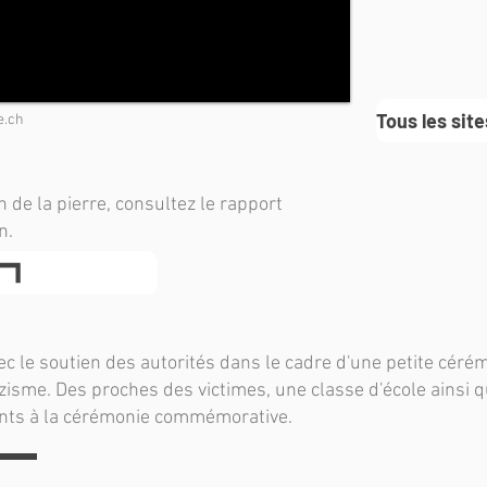
Tous les sit
e.ch
n de la pierre, consultez le rapport
n.
ec le soutien des autorités dans le cadre d'une petite cérém
zisme. Des proches des victimes, une classe d'école ainsi
ents à la cérémonie commémorative.