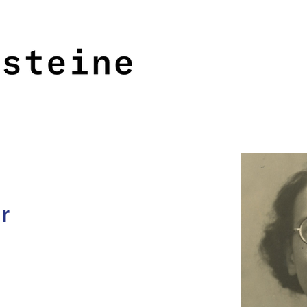
<<<
>>>
r