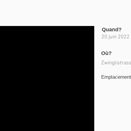
Quand?
20 juin 2022
Où?
Zwinglistrass
Emplacement d