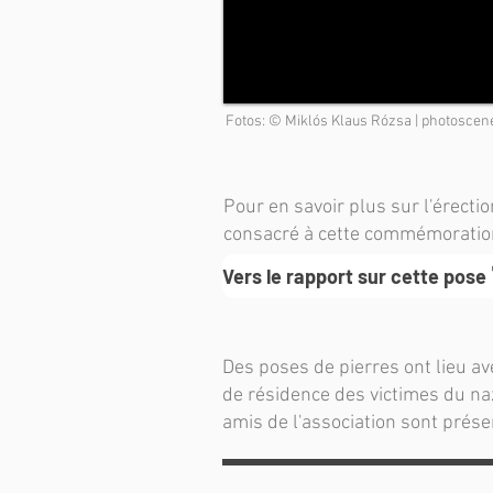
Fotos: © Miklós Klaus Rózsa | photoscen
Pour en savoir plus sur l'érectio
consacré à cette commémoratio
Vers le rapport sur cette pose
Des poses de pierres ont lieu av
de résidence des victimes du na
amis de l'association sont prés