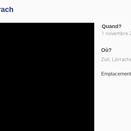
rach
Quand?
1 novembre 
Où?
Zoll, Lörrach
Emplacement d