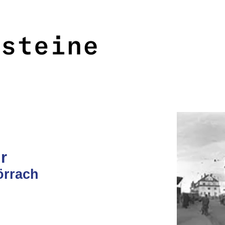
<<<
>>>
r
örrach