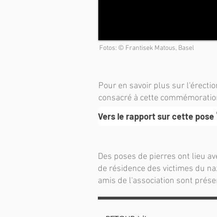
Fotos: © Frantisek Matous, Basel
Pour en savoir plus sur l'érectio
consacré à cette commémoratio
Vers le rapport sur cette pose
Des poses de pierres ont lieu av
de résidence des victimes du na
amis de l'association sont prés