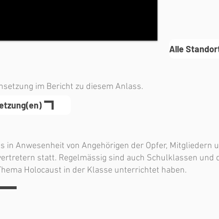
Alle Standor
insetzung im Bericht zu diesem Anlass.
setzung(en)
ls in Anwesenheit von Angehörigen der Opfer, Mitgliedern
ertretern statt. Regelmässig sind auch Schulklassen und d
hema Holocaust in der Klasse unterrichtet haben.