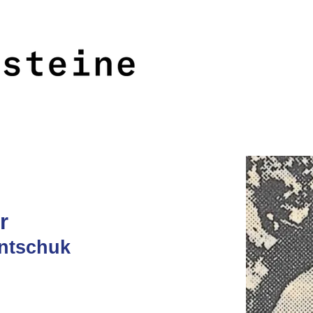
<<<
>>>
ür
intschuk