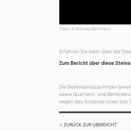
Fotos: © Andreas Bachmann
Erfahren Sie mehr über die Ste
Zum Bericht über diese Stein
Die Gedenkanlässe finden jewei
sowie Quartiers- und Behördenv
wegen des Anlasses zuvor das T
< ZURÜCK ZUR ÜBERSICHT