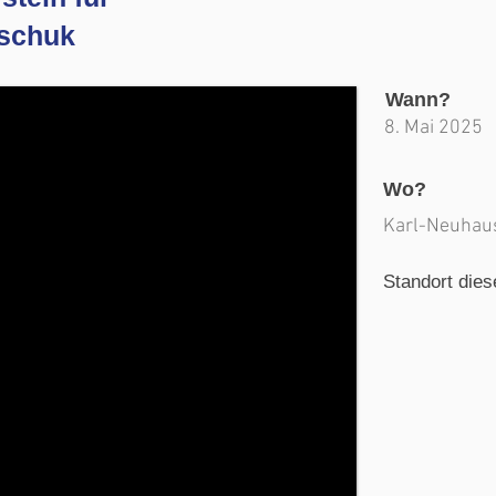
tschuk
Wann?
8. Mai 2025
Wo?
Karl-Neuhaus
Standort dies