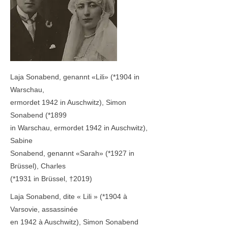
Laja Sonabend, genannt «Lili» (
*1904
in
Warschau,
ermordet 1942 in Auschwitz), Simon
Sonabend (
*1899
in Warschau, ermordet 1942 in Auschwitz),
Sabine
Sonabend, genannt «Sarah» (
*1927
in
Brüssel), Charles
(
*1931
in Brüssel, †2019)
Laja Sonabend, dite « Lili » (
*1904
à
Varsovie, assassinée
en 1942 à Auschwitz), Simon Sonabend