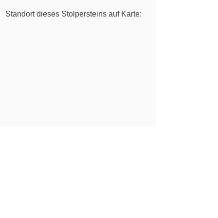
Standort dieses Stolpersteins auf Karte:
Alle Standorte Stolpersteine Schweiz
Erfahren Sie mehr über die Steinsetzung im
Bericht zu diesem Anlass.
Die Gedenkanlässe finden jeweils in
Anwesenheit von Angehörigen der Opfer,