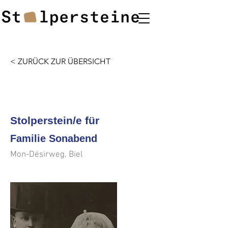
< ZURÜCK ZUR ÜBERSICHT
<<<
>>>
Stolperstein/e für
Familie Sonabend
Mon-Désirweg, Biel