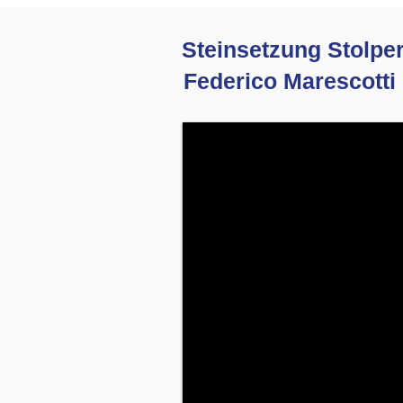
Steinsetzung Stolper
Federico Marescotti