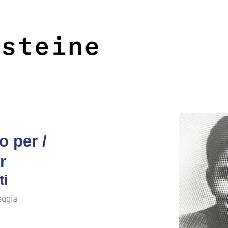
<<<
>>>
o per /
ür
ti
eggia