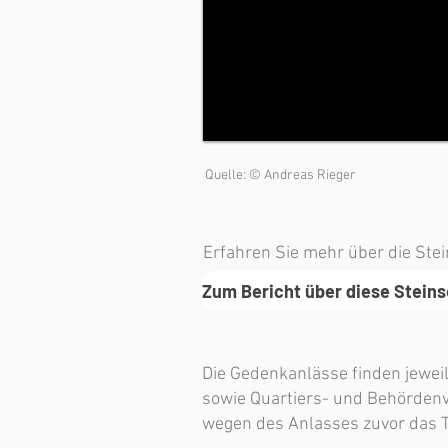
Quelle: © Andreas Rieger
Erfahren Sie mehr über die Ste
Zum Bericht über diese Stein
Die Gedenkanlässe finden jewei
sowie Quartiers- und Behördenv
wegen des Anlasses zuvor das T