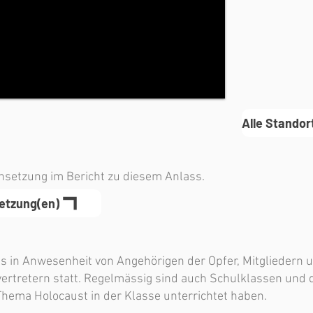
Alle Standor
insetzung im Bericht zu diesem Anlass.
setzung(en)
ls in Anwesenheit von Angehörigen der Opfer, Mitgliedern
ertretern statt. Regelmässig sind auch Schulklassen und d
hema Holocaust in der Klasse unterrichtet haben.