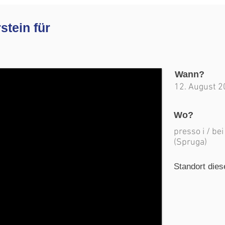
stein für
Wann?
12. August 
Wo?
presso i / be
(Spruga)
Standort dies