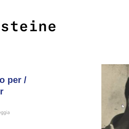
<<<
>>>
o per /
ür
eggia