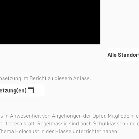
Alle Standor
insetzung im Bericht zu diesem Anlass.
setzung(en)
ls in Anwesenheit von Angehörigen der Opfer, Mitgliedern
ertretern statt. Regelmässig sind auch Schulklassen und d
hema Holocaust in der Klasse unterrichtet haben.