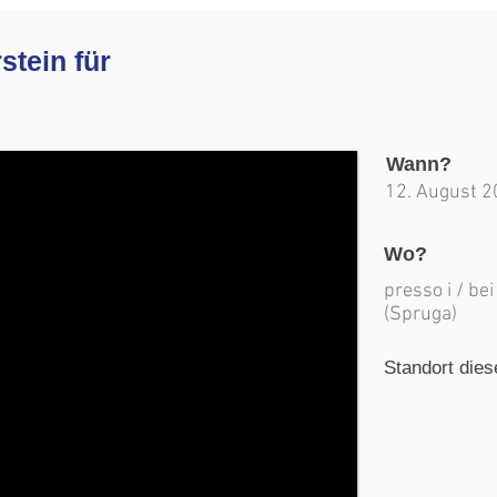
stein für
Wann?
12. August 
Wo?
presso i / be
(Spruga)
Standort dies