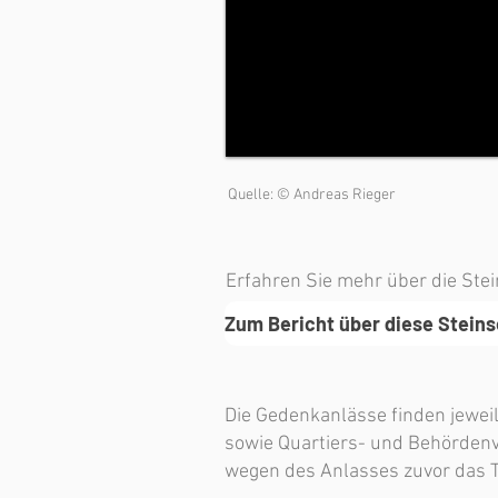
Quelle: © Andreas Rieger
Erfahren Sie mehr über die Ste
Zum Bericht über diese Stein
Die Gedenkanlässe finden jewei
sowie Quartiers- und Behördenv
wegen des Anlasses zuvor das T