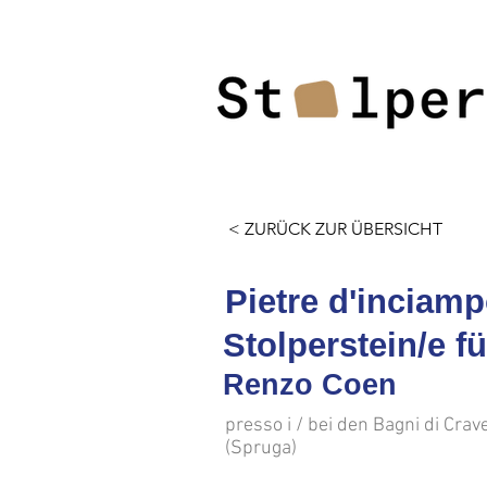
< ZURÜCK ZUR ÜBERSICHT
Pietre d'inciamp
Stolperstein/e f
Renzo Coen
presso i / bei den Bagni di Crav
(Spruga)